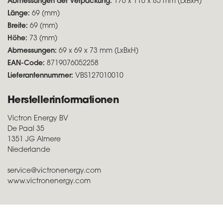
Abmessungen der Verpackung:
170 x 110 x 85 mm (LxBxH)
Länge:
69 (mm)
Breite:
69 (mm)
Höhe:
73 (mm)
Abmessungen:
69 x 69 x 73 mm (LxBxH)
EAN-Code:
8719076052258
Lieferantennummer:
VBS127010010
Herstellerinformationen
Victron Energy BV
De Paal 35
1351 JG Almere
Niederlande
service@victronenergy.com
www.victronenergy.com