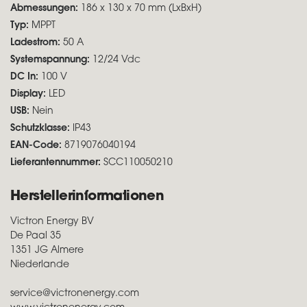
Abmessungen:
186 x 130 x 70 mm (LxBxH)
Typ:
MPPT
Ladestrom:
50 A
Systemspannung:
12/24 Vdc
DC In:
100 V
Display:
LED
USB:
Nein
Schutzklasse:
IP43
EAN-Code:
8719076040194
Lieferantennummer:
SCC110050210
Herstellerinformationen
Victron Energy BV
De Paal 35
1351 JG Almere
Niederlande
service@victronenergy.com