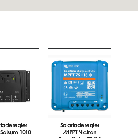
rladeregler
Solarladeregler
We
 Solsum 1010
MPPT Victron
Vi