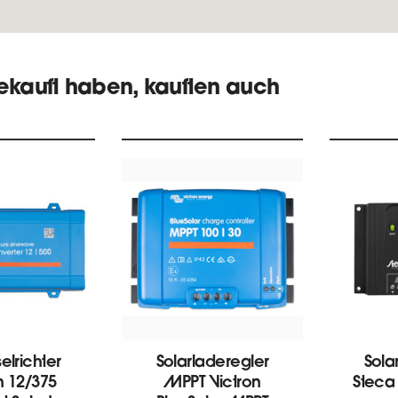
gekauft haben, kauften auch
lrichter
Solarladeregler
Sola
n 12/375
MPPT Victron
Steca