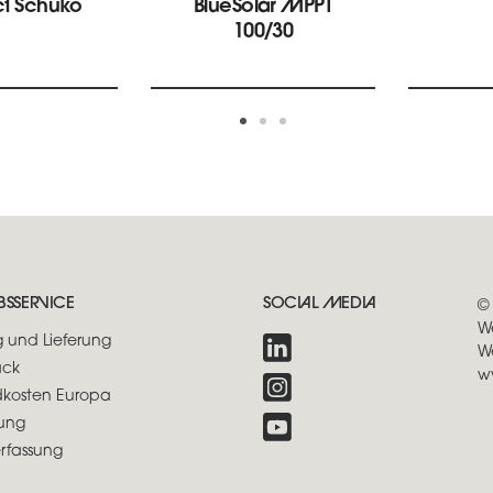
ct Schuko
BlueSolar MPPT
100/30
BSSERVICE
SOCIAL MEDIA
©
W
 und Lieferung
W
ck
w
dkosten Europa
ung
erfassung