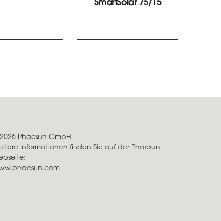
SmartSolar 75/15
12
 2026 Phaesun GmbH
eitere Informationen finden Sie auf der Phaesun
ebseite:
ww.phaesun.com