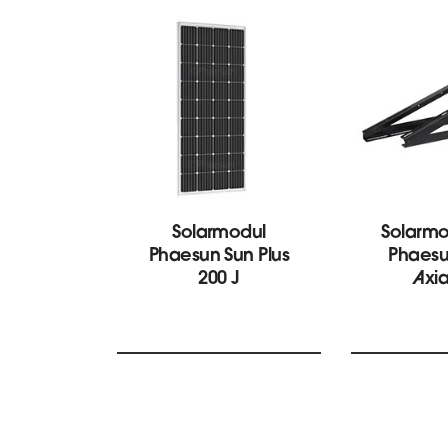
Solarmodul
Solarmo
Phaesun Sun Plus
Phaes
200 J
Axi