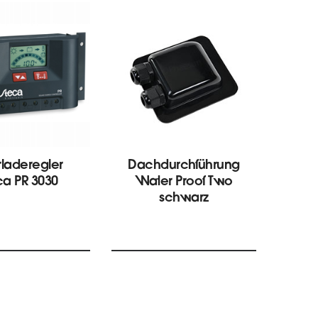
rladeregler
Dachdurchführung
So
ca PR 3030
Water Proof Two
Ste
schwarz