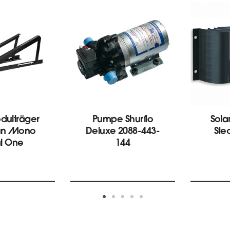
dulträger
Pumpe Shurflo
Sola
un Mono
Deluxe 2088-443-
Ste
al One
144