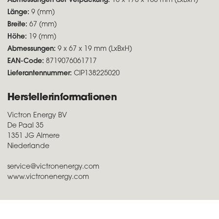
Abmessungen der Verpackung:
10 x 170 x 100 mm (LxBxH)
Länge:
9 (mm)
Breite:
67 (mm)
Höhe:
19 (mm)
Abmessungen:
9 x 67 x 19 mm (LxBxH)
EAN-Code:
8719076061717
Lieferantennummer:
CIP138225020
Herstellerinformationen
Victron Energy BV
De Paal 35
1351 JG Almere
Niederlande
service@victronenergy.com
www.victronenergy.com