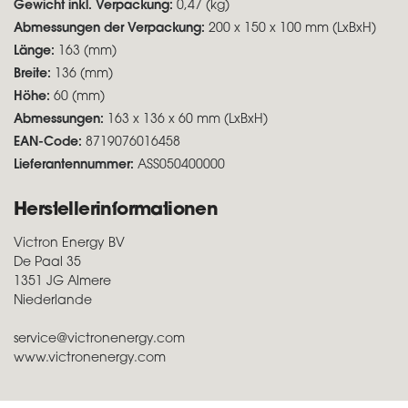
Gewicht inkl. Verpackung:
0,47 (kg)
Abmessungen der Verpackung:
200 x 150 x 100 mm (LxBxH)
Länge:
163 (mm)
Breite:
136 (mm)
Höhe:
60 (mm)
Abmessungen:
163 x 136 x 60 mm (LxBxH)
EAN-Code:
8719076016458
Lieferantennummer:
ASS050400000
Herstellerinformationen
Victron Energy BV
De Paal 35
1351 JG Almere
Niederlande
service@victronenergy.com
www.victronenergy.com