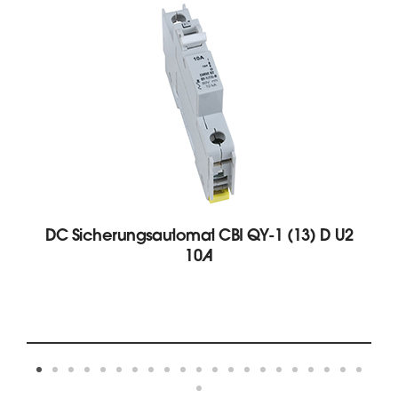
DC Sicherungsautomat CBI QY-1 (13) D U2
10A